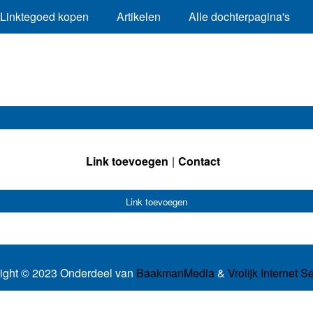
Linktegoed kopen
Artikelen
Alle dochterpagina's
Link toevoegen
Contact
Link toevoegen
ight © 2023 Onderdeel van
BaakmanMedia
&
Vrolijk Internet S