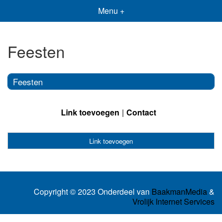
Menu +
Feesten
Feesten
Link toevoegen
Contact
Link toevoegen
Copyright © 2023 Onderdeel van
BaakmanMedia
&
Vrolijk Internet Services