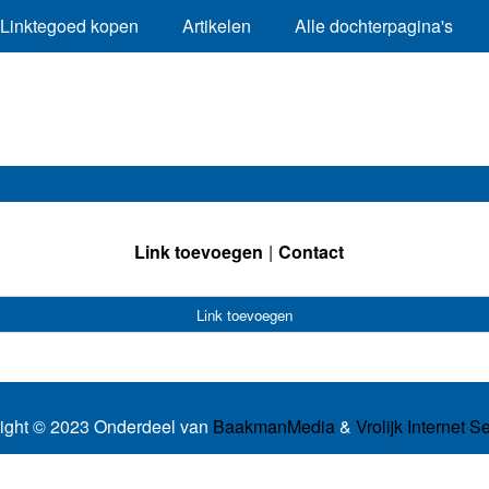
Linktegoed kopen
Artikelen
Alle dochterpagina's
Link toevoegen
Contact
Link toevoegen
ight © 2023 Onderdeel van
BaakmanMedia
&
Vrolijk Internet S